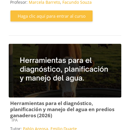
Profesor:
Marcela Barreto
,
Facundo Souza
Haga clic aquí para entrar al curso
Herramientas para el diagnóstico,
planificación y manejo del agua en predios
ganaderos (2026)
Categoría de cursos
IPA
Tutor:
Pablo Areosa
,
Emilio Duarte