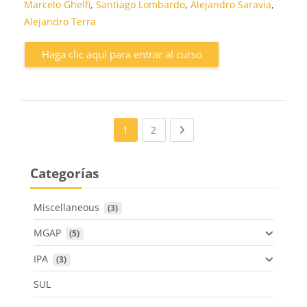
Marcelo Ghelfi
,
Santiago Lombardo
,
Alejandro Saravia
,
Alejandro Terra
Haga clic aquí para entrar al curso
(current)
Next page
1
2
Categorías
Miscellaneous
 (3)
MGAP
 (5)
IPA
 (3)
SUL