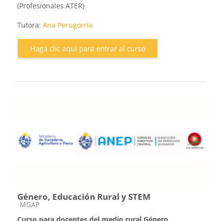
(Profesionales ATER)
Tutora:
Ana Perugorria
Haga clic aquí para entrar al curso
Género, Educación Rural y STEM
Categoría de cursos
MGAP
Curso para docentes del medio rural
Género,