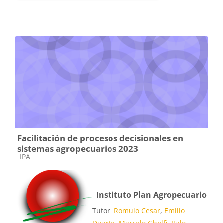
Facilitación de procesos decisionales en
sistemas agropecuarios 2023
Categoría de cursos
IPA
Instituto Plan Agropecuario
Tutor:
Romulo Cesar
,
Emilio
Duarte
,
Marcelo Ghelfi
,
Italo