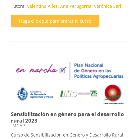
Tutora:
Valentina Alles
,
Ana Perugorria
,
Verónica Sarli
Haga clic aquí para entrar al curso
Sensibilización en género para el desarrollo
rural 2023
Categoría de cursos
MGAP
Curso de Sensibilización en Género y Desarrollo Rural