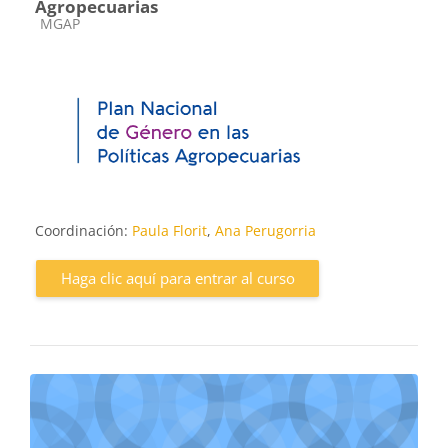
Agropecuarias
Categoría de cursos
MGAP
Coordinación:
Paula Florit
,
Ana Perugorria
Haga clic aquí para entrar al curso