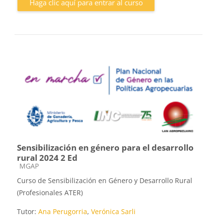
Haga clic aquí para entrar al curso
Sensibilización en género para el desarrollo
rural 2024 2 Ed
Categoría de cursos
MGAP
Curso de Sensibilización en Género y Desarrollo Rural
(Profesionales ATER)
Tutor:
Ana Perugorria
,
Verónica Sarli