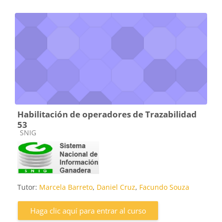
Habilitación de operadores de Trazabilidad
53
Categoría de cursos
SNIG
Tutor:
Marcela Barreto
,
Daniel Cruz
,
Facundo Souza
Haga clic aquí para entrar al curso