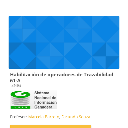
Habilitación de operadores de Trazabilidad
61-A
Categoría de cursos
SNIG
Profesor:
Marcela Barreto
,
Facundo Souza