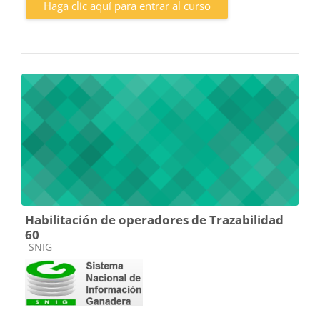
Haga clic aquí para entrar al curso
Habilitación de operadores de Trazabilidad
60
Categoría de cursos
SNIG