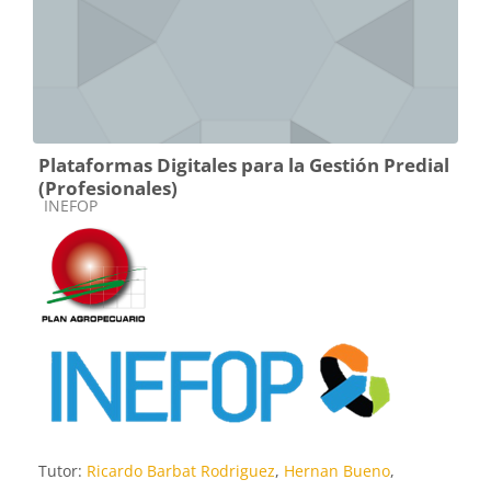
Plataformas Digitales para la Gestión Predial
(Profesionales)
Categoría de cursos
INEFOP
Tutor:
Ricardo Barbat Rodriguez
,
Hernan Bueno
,