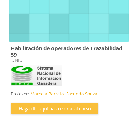
Habilitación de operadores de Trazabilidad
59
Categoría de cursos
SNIG
Profesor:
Marcela Barreto
,
Facundo Souza
Haga clic aquí para entrar al curso