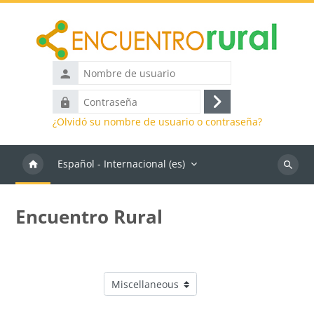
Salta al contenido principal
Nombre
de
Contraseña
usuario
Acceder
¿Olvidó su nombre de usuario o contraseña?
Español - Internacional ‎(es)‎
Buscar
cursos
Encuentro Rural
Categorías