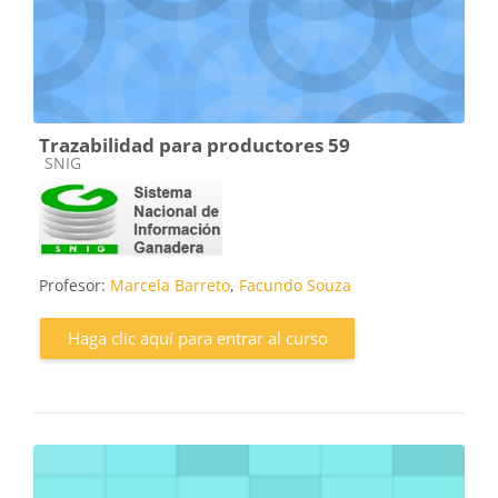
Trazabilidad para productores 59
Categoría de cursos
SNIG
Profesor:
Marcela Barreto
,
Facundo Souza
Haga clic aquí para entrar al curso