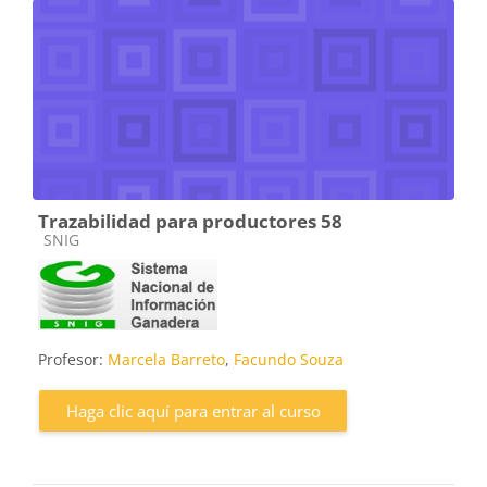
Trazabilidad para productores 58
Categoría de cursos
SNIG
Profesor:
Marcela Barreto
,
Facundo Souza
Haga clic aquí para entrar al curso