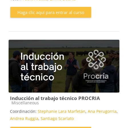
Haga clic aquí para entrar al curso
Inducción al trabajo técnico PROCRIA
Categoría de cursos
Miscellaneous
Coordinación:
Stephanie Lara Marfetán
,
Ana Perugorria
,
Andrea Ruggia
,
Santiago Scarlato