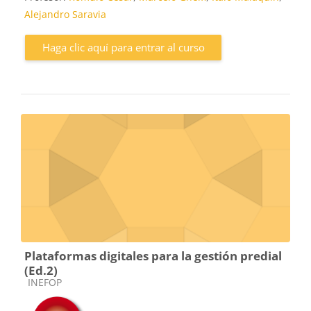
Alejandro Saravia
Haga clic aquí para entrar al curso
Plataformas digitales para la gestión predial
(Ed.2)
Categoría de cursos
INEFOP