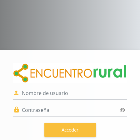
Salta al contenido principal
Entrar a Encuen
Nombre de usuario
Contraseña
Acceder