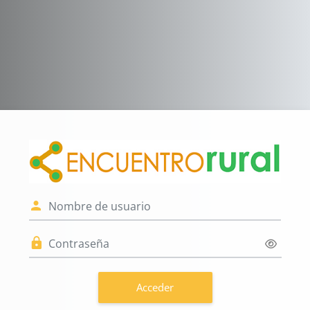
Salta al contenido principal
Entrar a Encuen
Nombre de usuario
Contraseña
Acceder